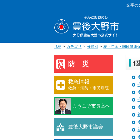
本
文字の
文
豊後大野
へ
移
動
TOP
カテゴリ
分野別
税・年金・国民健康
防災
救急情報
救急・消防・市民病院
ようこそ市長室へ
豊後大野市議会