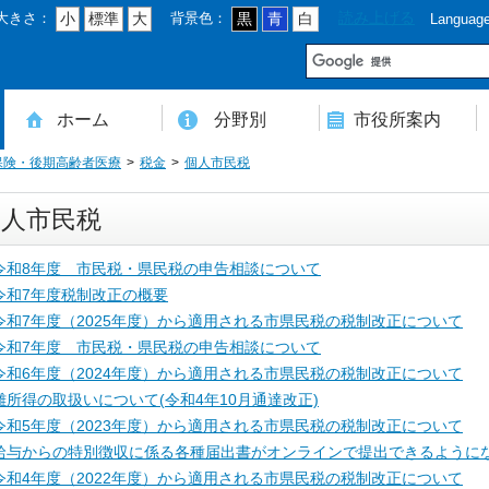
大きさ：
背景色：
読み上げる
小
標準
大
黒
青
白
Languag
市
ホーム
分野別
市役所案内
保険・後期高齢者医療
税金
個人市民税
住民登録・戸籍・印鑑・マイナンバー
税・年金・国民健康保険・後期高齢者医療
教育・文化・スポーツ・人権・男女共同参画
健康・医療・介護・福祉・食育
消防・防災・安全・環境・ごみ・住宅・水道
商工・労働・消費者行政
入札・契約・工事・委託
農業・林業・農業委員会事務局
道路・都市計画・地籍・交通
議会・選管・監査
まちづくり・財政・管財・各種計画・人事・各支所・その他
本庁舎案内図
庁舎案内
行政組織
人口・世帯数・高齢者人口
豊後大野市の概要
豊後大野市の歴史
合併経過
市章・市民憲章・市花・市木等
豊後大野市友好交流協定
豊後大野市のすがた
豊後大野市の観光
豊後大野市の各種計画
ようこそ市長室へ
名誉市民
豊後大野市ふるさと大使
個人市民税
令和8年度 市民税・県民税の申告相談について
令和7年度税制改正の概要
令和7年度（2025年度）から適用される市県民税の税制改正について
令和7年度 市民税・県民税の申告相談について
令和6年度（2024年度）から適用される市県民税の税制改正について
雑所得の取扱いについて(令和4年10月通達改正)
令和5年度（2023年度）から適用される市県民税の税制改正について
給与からの特別徴収に係る各種届出書がオンラインで提出できるように
令和4年度（2022年度）から適用される市県民税の税制改正について