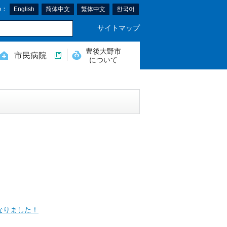
e：
English
简体中文
繁体中文
한국어
サイトマップ
豊後大野市
市民病院
について
なりました！