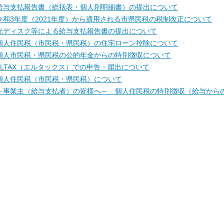
給与支払報告書（総括表・個人別明細書）の提出について
令和3年度（2021年度）から適用される市県民税の税制改正について
光ディスク等による給与支払報告書の提出について
個人住民税（市民税・県民税）の住宅ローン控除について
個人市民税・県民税の公的年金からの特別徴収について
eLTAX（エルタックス）での申告・届出について
個人住民税（市民税・県民税）について
～事業主（給与支払者）の皆様へ～ 個人住民税の特別徴収（給与から