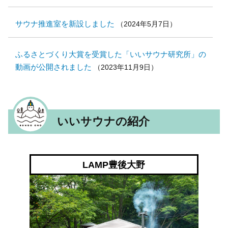
サウナ推進室を新設しました
（
2024年5月7日
）
ふるさとづくり大賞を受賞した「いいサウナ研究所」の
動画が公開されました
（
2023年11月9日
）
サウナのまち豊後大野ロゴマークの使用について
（
2022年4月26日
）
いいサウナの紹介
「サウナのまち」を宣言しました！
（
2021年7月30日
）
LAMP豊後大野