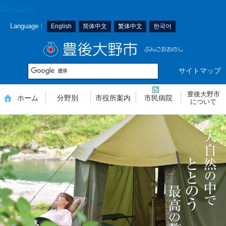
本
読み上げる
文
Language：
English
简体中文
繁体中文
한국어
へ
移
豊後大野市
動
サイトマップ
豊後大野市
ホーム
分野別
市役所案内
市民病院
について