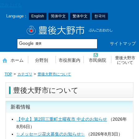
本
読み上げる
文
Language：
English
简体中文
繁体中文
한국어
へ
移
豊後大野市
動
サイトマップ
豊後大野市
ホーム
分野別
市役所案内
市民病院
について
TOP
カテゴリ
豊後大野市について
豊後大野市について
新着情報
【中止】第2回三重町土曜夜市 中止のお知らせ
（
2026年
8月6日
）
✨メッセージ花火募集のお知らせ✨
（
2026年8月3日
）