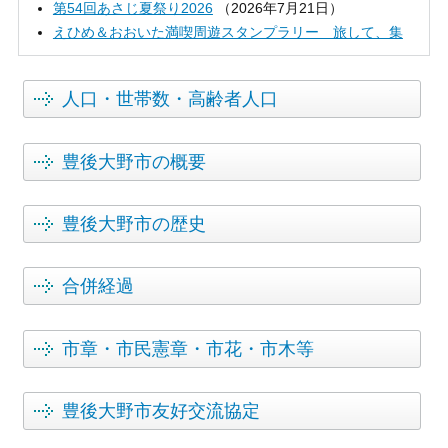
第54回あさじ夏祭り2026
（
2026年7月21日
）
えひめ＆おおいた満喫周遊スタンプラリー 旅して、集
めて、応募しよう！
（
2026年7月17日
）
「BUNGO BUONO」デジタルスタンプラリーを開催しま
人口・世帯数・高齢者人口
す！
（
2026年7月14日
）
第35回しだはら湖面火まつり
（
2026年7月13日
）
🌏令和8年度おおいた豊後大野ジオパーク学術研究・調査
豊後大野市の概要
活動助成の採択について
（
2026年7月3日
）
🌏【募集中】令和8年度おおいた豊後大野ジオパーク ジ
豊後大野市の歴史
オ・ジュニアユースクラブ参加者募集のお知らせ
（
2026
年7月3日
）
令和8年度豊後大野市アウトドア・サウナ施設等整備事業
合併経過
補助金のお知らせ
（
2026年4月10日
）
【お知らせ】日本国際観光映像祭で豊後大野市PR動画が
観客賞を受賞
（
2025年3月27日
）
市章・市民憲章・市花・市木等
【お知らせ】NIKKEIプラス１なんでもランキングに「鷹
来屋ガーデンささら」が選出されました！
（
2024年12月
豊後大野市友好交流協定
2日
）
「ぶんごおおのフェスタ2024」にプロスポーツ選手が登