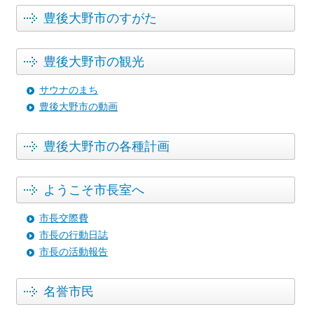
場
（
2024年11月21日
）
豊後大野市のすがた
大分トリニータとの連携協力協定締結式を行いました！
（
2024年11月8日
）
豊後大野市の観光
随時申請受付中！祖母・傾・大崩ユネスコエコパークブ
ランド認証制度が始まりました！
（
2024年10月9日
）
サウナのまち
【お知らせ】ぶんご大野里の旅公社の名称が変更になり
豊後大野市の動画
ます
（
2024年9月4日
）
藤居醸造さんが第3回酒屋が選ぶ焼酎大賞で優秀賞を受
豊後大野市の各種計画
賞！
（
2024年8月9日
）
滝の上を走れる納涼サイクリング、豊後大野をrinneさん
が行く
（
2024年7月31日
）
ようこそ市長室へ
サウナ推進室を新設しました
（
2024年5月7日
）
ふるさとづくり大賞を受賞した「いいサウナ研究所」の
市長交際費
動画が公開されました
（
2023年11月9日
）
市長の行動日誌
サイクリングで豊後大野の魅力を体感！
（
2023年3月29
市長の活動報告
日
）
名誉市民