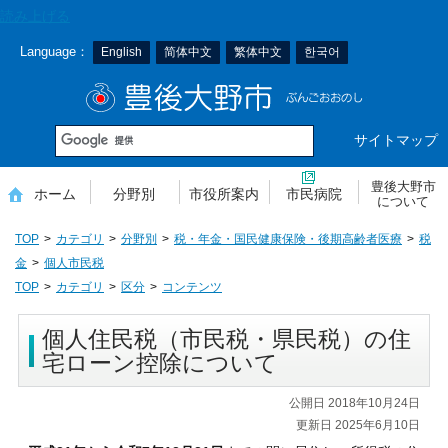
本
読み上げる
文
Language：
English
简体中文
繁体中文
한국어
へ
移
豊後大野市
動
サイトマップ
豊後大野市
ホーム
分野別
市役所案内
市民病院
について
TOP
カテゴリ
分野別
税・年金・国民健康保険・後期高齢者医療
税
金
個人市民税
TOP
カテゴリ
区分
コンテンツ
個人住民税（市民税・県民税）の住
宅ローン控除について
公開日 2018年10月24日
更新日 2025年6月10日