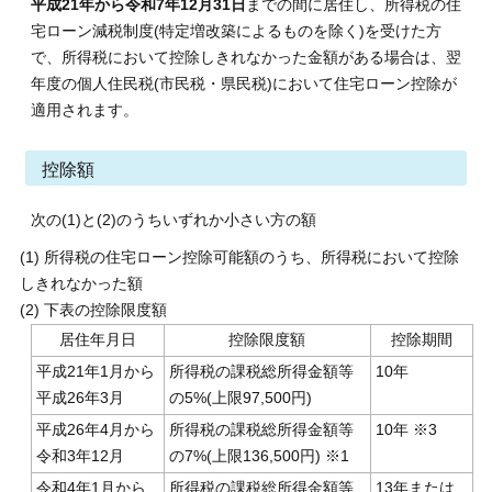
平成21年から令和7年12月31日
までの間に居住し、所得税の住
宅ローン減税制度(特定増改築によるものを除く)を受けた方
で、所得税において控除しきれなかった金額がある場合は、翌
年度の個人住民税(市民税・県民税)において住宅ローン控除が
適用されます。
控除額
次の(1)と(2)のうちいずれか小さい方の額
(1) 所得税の住宅ローン控除可能額のうち、所得税において控除
しきれなかった額
(2) 下表の控除限度額
居住年月日
控除限度額
控除期間
平成21年1月から
所得税の課税総所得金額等
10年
平成26年3月
の5%(上限97,500円)
平成26年4月から
所得税の課税総所得金額等
10年 ※3
令和3年12月
の7%(上限136,500円) ※1
令和4年1月から
所得税の課税総所得金額等
13年または