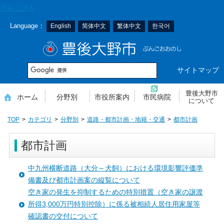
本
読み上げる
文
Language：
English
简体中文
繁体中文
한국어
へ
移
豊後大野市
動
サイトマップ
豊後大野市
ホーム
分野別
市役所案内
市民病院
について
TOP
カテゴリ
分野別
道路・都市計画・地籍・交通
都市計画
都市計画
中九州横断道路（大分～犬飼）における環境影響評価準
備書及び都市計画案の縦覧について
空き家の発生を抑制するための特別措置（空き家の譲渡
所得3,000万円特別控除）に係る被相続人居住用家屋等
確認書の交付について