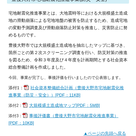
宅地耐震化推進事業とは、大地震時等における大規模盛土造成
地の滑動崩落による宅地地盤の被害を防止するため、造成宅地
の変動予測調査及び滑動崩落防止対策を推進し、災害防止に努
めるものです。
豊後大野市では大規模盛土造成地を抽出したマップに基づき、
箇所ごとの第２次スクリーニング調査を行い、防災対策の推進
を図るため、令和３年度及び４年度を計画期間とする社会資本
総合整備計画
を作成しました。
今回、事業が完了し、事後評価を行いましたので公表致します。
添付1：
社会資本整備総合計画（豊後大野市宅地耐震化推
進事業（防災・安全））[PDF：11KB]
添付2：
大規模盛土造成地マップ[PDF：5MB]
添付3：
事後評価書（豊後大野市宅地耐震化推進事業）
[PDF：10KB]
▲ページの先頭へ戻る