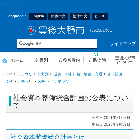
本
読み上げる
文
Language：
English
简体中文
繁体中文
한국어
へ
移
豊後大野市
動
サイトマップ
豊後大野市
ホーム
分野別
市役所案内
市民病院
について
TOP
カテゴリ
分野別
道路・都市計画・地籍・交通
都市計画
TOP
カテゴリ
区分
コンテンツ
社会資本整備総合計画の公表につい
て
公開日 2021年8月18日
更新日 2025年9月19日
社会資本整備総合計画とは