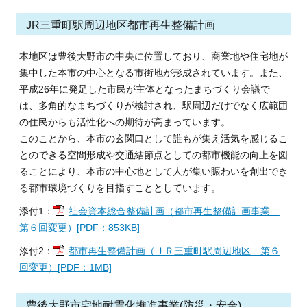
JR三重町駅周辺地区都市再生整備計画
本地区は豊後大野市の中央に位置しており、商業地や住宅地が
集中した本市の中心となる市街地が形成されています。また、
平成26年に発足した市民が主体となったまちづくり会議で
は、多角的なまちづくりが検討され、駅周辺だけでなく広範囲
の住民からも活性化への期待が高まっています。
このことから、本市の玄関口として誰もが集え活気を感じるこ
とのできる空間形成や交通結節点としての都市機能の向上を図
ることにより、本市の中心地として人が集い賑わいを創出でき
る都市環境づくりを目指すこととしています。
添付1：
社会資本総合整備計画（都市再生整備計画事業
第６回変更）[PDF：853KB]
添付2：
都市再生整備計画（ＪＲ三重町駅周辺地区 第６
回変更）[PDF：1MB]
豊後大野市宅地耐震化推進事業(防災・安全)