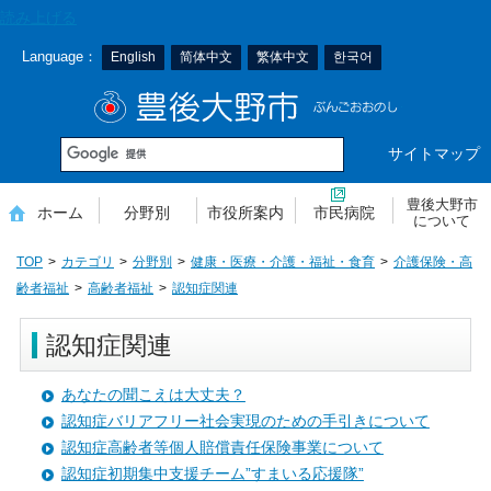
本
読み上げる
文
Language：
English
简体中文
繁体中文
한국어
へ
移
豊後大野市
動
サイトマップ
豊後大野市
ホーム
分野別
市役所案内
市民病院
について
TOP
カテゴリ
分野別
健康・医療・介護・福祉・食育
介護保険・高
齢者福祉
高齢者福祉
認知症関連
認知症関連
あなたの聞こえは大丈夫？
認知症バリアフリー社会実現のための手引きについて
認知症高齢者等個人賠償責任保険事業について
認知症初期集中支援チーム”すまいる応援隊”