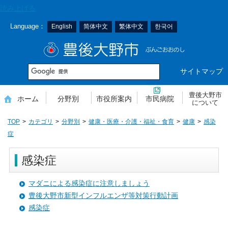
本
読み上げる
文
Language：
English
简体中文
繁体中文
한국어
へ
移
豊後大野市
動
サイトマップ
豊後大野市
ホーム
分野別
市役所案内
市民病院
について
TOP
カテゴリ
分野別
健康・医療・介護・福祉・食育
健康
感染
症
感染症
マダニによる感染症に注意しましょう
豊後大野市新型インフルエンザ等対策行動計画
感染症