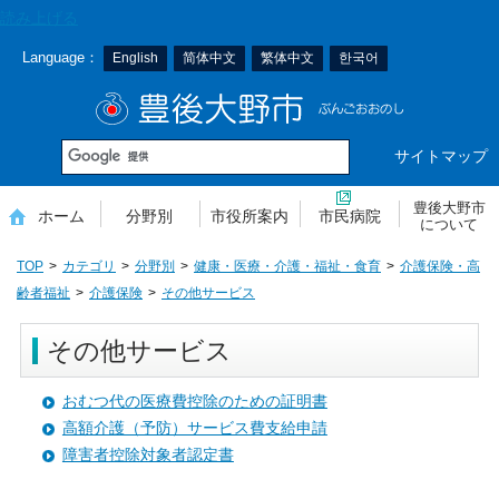
本
読み上げる
文
Language：
English
简体中文
繁体中文
한국어
へ
移
豊後大野市
動
サイトマップ
豊後大野市
ホーム
分野別
市役所案内
市民病院
について
TOP
カテゴリ
分野別
健康・医療・介護・福祉・食育
介護保険・高
齢者福祉
介護保険
その他サービス
その他サービス
おむつ代の医療費控除のための証明書
高額介護（予防）サービス費支給申請
障害者控除対象者認定書