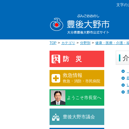
本
文字の
文
豊後大野
へ
移
動
TOP
カテゴリ
分野別
健康・医療・介護・
防災
救急情報
救急・消防・市民病院
ようこそ市長室へ
豊後大野市議会