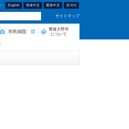
e：
English
简体中文
繁体中文
한국어
サイトマップ
豊後大野市
市民病院
について
業