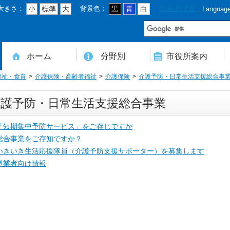
大きさ：
背景色：
読み上げる
小
標準
大
黒
青
白
Languag
市
ホーム
分野別
市役所案内
福祉・食育
介護保険・高齢者福祉
介護保険
介護予防・日常生活支援総合事
住民登録・戸籍・印鑑・マイナンバー
税・年金・国民健康保険・後期高齢者医療
教育・文化・スポーツ・人権・男女共同参画
健康・医療・介護・福祉・食育
消防・防災・安全・環境・ごみ・住宅・水道
商工・労働・消費者行政
入札・契約・工事・委託
農業・林業・農業委員会事務局
道路・都市計画・地籍・交通
議会・選管・監査
まちづくり・財政・管財・各種計画・人事・各支所・その他
本庁舎案内図
庁舎案内
行政組織
人口・世帯数・高齢者人口
豊後大野市の概要
豊後大野市の歴史
合併経過
市章・市民憲章・市花・市木等
豊後大野市友好交流協定
豊後大野市のすがた
豊後大野市の観光
豊後大野市の各種計画
ようこそ市長室へ
名誉市民
豊後大野市ふるさと大使
介護予防・日常生活支援総合事業
「短期集中予防サービス」をご存じですか
総合事業をご存知ですか？
いきいき生活応援隊員（介護予防支援サポーター）を募集します
事業者向け情報