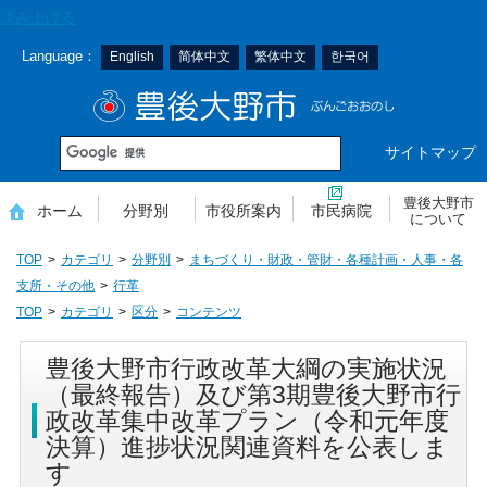
本
読み上げる
文
Language：
English
简体中文
繁体中文
한국어
へ
移
豊後大野市
動
サイトマップ
豊後大野市
ホーム
分野別
市役所案内
市民病院
について
TOP
カテゴリ
分野別
まちづくり・財政・管財・各種計画・人事・各
支所・その他
行革
TOP
カテゴリ
区分
コンテンツ
豊後大野市行政改革大綱の実施状況
（最終報告）及び第3期豊後大野市行
政改革集中改革プラン（令和元年度
決算）進捗状況関連資料を公表しま
す