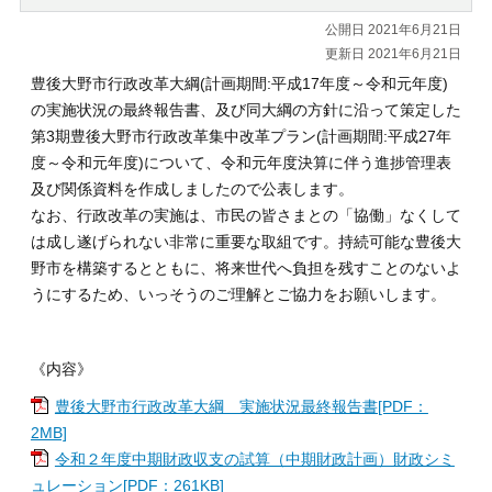
公開日 2021年6月21日
更新日 2021年6月21日
豊後大野市行政改革大綱(計画期間:平成17年度～令和元年度)
の実施状況の最終報告書、及び同大綱の方針に沿って策定した
第3期豊後大野市行政改革集中改革プラン(計画期間:平成27年
度～令和元年度)について、令和元年度決算に伴う進捗管理表
及び関係資料を作成しましたので公表します。
なお、行政改革の実施は、市民の皆さまとの「協働」なくして
は成し遂げられない非常に重要な取組です。持続可能な豊後大
野市を構築するとともに、将来世代へ負担を残すことのないよ
うにするため、いっそうのご理解とご協力をお願いします。
《内容》
豊後大野市行政改革大綱 実施状況最終報告書[PDF：
2MB]
令和２年度中期財政収支の試算（中期財政計画）財政シミ
ュレーション[PDF：261KB]