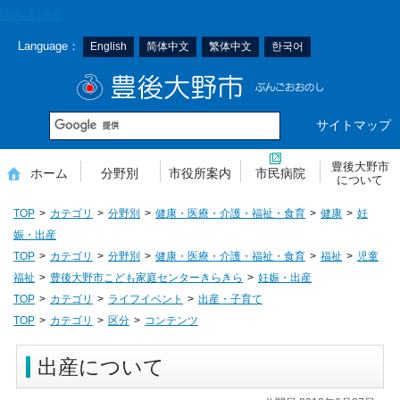
本
読み上げる
文
Language：
English
简体中文
繁体中文
한국어
へ
移
豊後大野市
動
サイトマップ
豊後大野市
ホーム
分野別
市役所案内
市民病院
について
TOP
カテゴリ
分野別
健康・医療・介護・福祉・食育
健康
妊
娠・出産
TOP
カテゴリ
分野別
健康・医療・介護・福祉・食育
福祉
児童
福祉
豊後大野市こども家庭センターきらきら
妊娠・出産
TOP
カテゴリ
ライフイベント
出産・子育て
TOP
カテゴリ
区分
コンテンツ
出産について