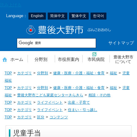
本
読み上げる
文
Language：
English
简体中文
繁体中文
한국어
へ
移
豊後大野市
動
サイトマップ
豊後大野市
ホーム
分野別
市役所案内
市民病院
について
TOP
カテゴリ
分野別
健康・医療・介護・福祉・食育
福祉
児童
福祉
TOP
カテゴリ
分野別
健康・医療・介護・福祉・食育
福祉
児童
福祉
豊後大野市こども家庭センターきらきら
相談・その他
TOP
カテゴリ
ライフイベント
出産・子育て
TOP
カテゴリ
ライフイベント
住まい・引っ越し
TOP
カテゴリ
区分
コンテンツ
児童手当