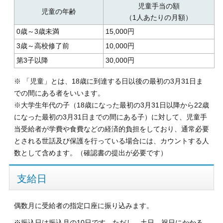
児童手当の額
児童の年齢
（1人あたりの月額）
0歳～3歳未満
15,000円
3歳～高校修了前
10,000円
第3子以降
30,000円
※ 「児童」とは、18歳に到達する日以後の最初
の3月31日ま
での間にある者をいいます。
※大学生年代の子（18歳になった最初の3月31日以降から22歳
になった最初の3月31日までの間にある子）に対して、
児童手
当受給者が学費や食費などの経済的負担をしており、通常必要
とされる世話及び保護を行っている場合には、カウントする人
数として含めます。（確認書の提出が必要です）
支給日
偶数月に受給者の指定口座に振り込みます。
※振込日は振込月の10日です。ただし、土日、祝日にかかる