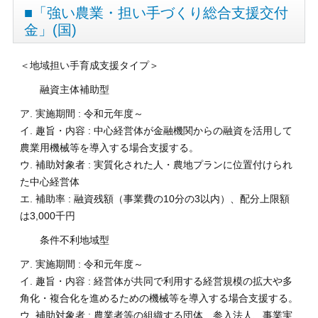
■「強い農業・担い手づくり総合支援交付
金」(国)
＜地域担い手育成支援タイプ＞
融資主体補助型
ア. 実施期間 : 令和元年度～
イ. 趣旨・内容 : 中心経営体が金融機関からの融資を活用して
農業用機械等を導入する場合支援する。
ウ. 補助対象者 : 実質化された人・農地プランに位置付けられ
た中心経営体
エ. 補助率 : 融資残額（事業費の10分の3以内）、配分上限額
は3,000千円
条件不利地域型
ア. 実施期間 : 令和元年度～
イ. 趣旨・内容 : 経営体が共同で利用する経営規模の拡大や多
角化・複合化を進めるための機械等を導入する場合支援する。
ウ. 補助対象者 : 農業者等の組織する団体、参入法人、事業実