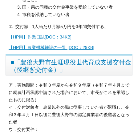
国・県の同種の交付金事業を受給していない者
市税を滞納していない者
エ. 交付額 : 1人当たり月額5万円を3年間交付する。
【HP用】作業日誌[DOC：34KB]
【HP用】農業機械施設の一覧 [DOC：29KB]
■「豊後大野市生涯現役世代育成支援交付金
（後継ぎ交付金）」
ア．実施期間：令和３年度から令和９年度（令和７年４月まで
に就農計画承認申請された場合において、市長がこれを承認し
たものに限る）
イ．交付対象者：農業以外の職に従事していた者が退職し、令
和３年４月１日以後に豊後大野市の認定農業者の後継者となっ
た者
ウ．交付要件：