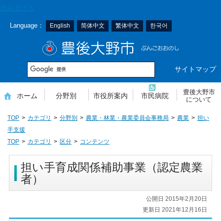
本
読み上げる
文
Language：
English
简体中文
繁体中文
한국어
へ
移
豊後大野市
動
サイトマップ
豊後大野市
ホーム
分野別
市役所案内
市民病院
について
TOP
カテゴリ
分野別
農業・林業・農業委員会事務局
農業
担い
手支援
TOP
カテゴリ
区分
コンテンツ
担い手育成関係補助事業（認定農業
者）
公開日 2015年2月20日
更新日 2021年12月16日