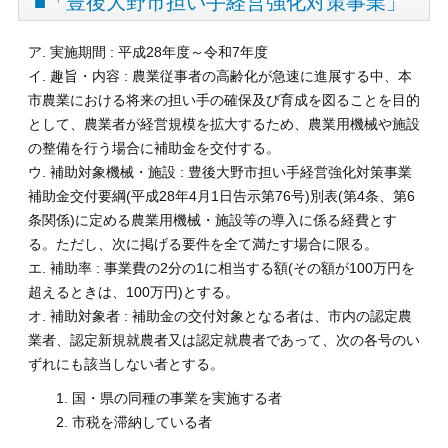
■「豊後大野市担い手経営強化対策事業」
ア. 実施期間 : 平成28年度～令和7年度
イ. 趣旨・内容 : 農業従事者の高齢化が急速に進展する中、本
市農業における将来の担い手の確保及び育成を図ることを目的
として、農業者が経営規模を拡大するため、農業用機械や施設
の整備を行う場合に補助金を交付する。
ウ. 補助対象機械・施設 : 豊後大野市担い手経営強化対策事業
補助金交付要綱(平成28年4月1日告示第76号)別表(第4条、第6
条関係)に定める農業用機械・施設等の導入に係る経費とす
る。ただし、次に掲げる要件を全て満たす場合に限る。
エ. 補助率 : 事業費の2分の1に相当する額(その額が100万円を
超えるときは、100万円)とする。
オ. 補助対象者 : 補助金の交付対象となる者は、市内の認定農
業者、認定新規就農者又は認定就農者であって、次の各号のい
ずれにも該当しない者とする。
国・県の同種の事業を実施する者
市税を滞納している者