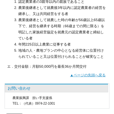
認定農業者の3親等以内の親族であること
農業後継者として就農後3年以内に認定農業者の経営を
継承し、又は共同経営をする者
農業後継者として就農した時の年齢が56歳以上65歳以
下で、経営を継承する時期（66歳までの間に限る）を
明記した家族経営協定を就農元の認定農業者と締結し
ている者
年間225日以上農業に従事する者
地域の人・農地プランの中心となる経営体に位置付け
られていること又は位置付けられることが確実なこと
エ．交付金額：月額50,000円を最長36か月間交付
▲ページの先頭へ戻る
お問い合わせ
農業振興課
担い手支援係
TEL
：（代表）0974-22-1001