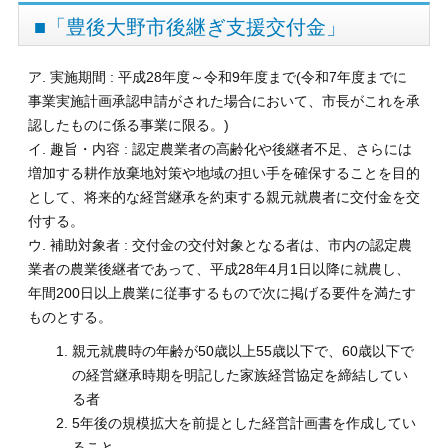
■「豊後大野市後継ぎ支援交付金」
ア. 実施期間 : 平成28年度～令和9年度まで(令和7年度までに
事業実施計画承認申請がされた場合において、市長がこれを承
認したものに係る事業に限る。)
イ. 趣旨・内容 : 認定農業者の高齢化や後継者不足、さらには
増加する耕作放棄地対策や地域の担い手を確保することを目的
として、将来的な経営継承を約束する親元就農者に交付金を交
付する。
ウ. 補助対象者 : 交付金の交付対象となる者は、市内の認定農
業者の農業後継者であって、平成28年4月1日以降に就農し、
年間200日以上農業に従事するもので次に掲げる要件を満たす
ものとする。
親元就農時の年齢が50歳以上55歳以下で、60歳以下で
の経営継承時期を明記した家族経営協定を締結してい
る者
5年後の規模拡大を前提とした経営計画書を作成してい
ること。