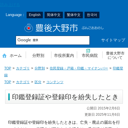
本
読み上げる
文
Language：
English
简体中文
繁体中文
한국어
へ
移
豊後大野市
動
サイトマップ
豊後大野市
ホーム
分野別
市役所案内
市民病院
について
TOP
カテゴリ
分野別
住民登録・戸籍・印鑑・マイナンバー
印鑑登
録
TOP
カテゴリ
区分
コンテンツ
印鑑登録証や登録印を紛失したとき
公開日 2015年2月6日
更新日 2025年11月6日
印鑑登録証や登録印を紛失したときは、亡失・廃止の届出を行