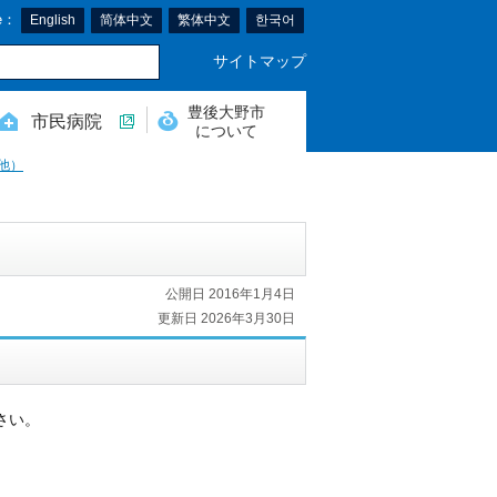
e：
English
简体中文
繁体中文
한국어
サイトマップ
豊後大野市
市民病院
について
他）
公開日 2016年1月4日
更新日 2026年3月30日
さい。