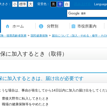
大きさ：
背景色：
読み上げる
小
標準
大
黒
青
白
Languag
市
ホーム
分野別
市役所案内
保険・後期高齢者医療
国民健康保険
届出について（加入・やめる・修学・その
住民登録・戸籍・印鑑・マイナンバー
税・年金・国民健康保険・後期高齢者医療
教育・文化・スポーツ・人権・男女共同参画
健康・医療・介護・福祉・食育
消防・防災・安全・環境・ごみ・住宅・水道
商工・労働・消費者行政
入札・契約・工事・委託
農業・林業・農業委員会事務局
道路・都市計画・地籍・交通
議会・選管・監査
まちづくり・財政・管財・各種計画・人事・各支所・その他
本庁舎案内図
庁舎案内
行政組織
人口・世帯数・高齢者人口
豊後大野市の概要
豊後大野市の歴史
合併経過
市章・市民憲章・市花・市木等
豊後大野市友好交流協定
豊後大野市のすがた
豊後大野市の観光
豊後大野市の各種計画
ようこそ市長室へ
名誉市民
豊後大野市ふるさと大使
国保に加入するとき（取得）
保に加入するときは、届け出が必要です
ような場合は、事由が発生してから14日以内に加入の届け出をしてくだ
豊後大野市に転入してきたとき
職場の健康保険等をやめたとき