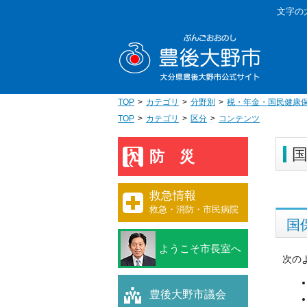
本
文字の
文
豊後大野
へ
移
動
TOP
カテゴリ
分野別
税・年金・国民健康
TOP
カテゴリ
区分
コンテンツ
防災
救急情報
救急・消防・市民病院
国
ようこそ市長室へ
次の
豊後大野市議会