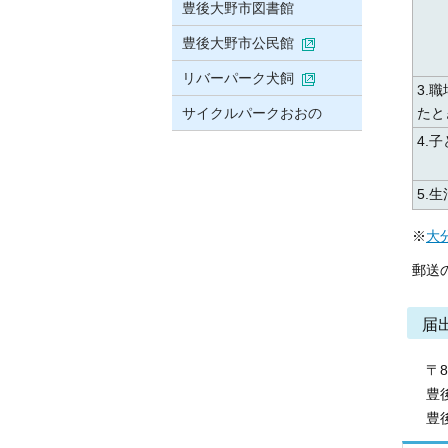
豊後大野市図書館
豊後大野市公民館
リバーパーク犬飼
3.
サイクルパークおおの
たと
4.
5.
※
大
郵送
届
〒87
豊後
豊後