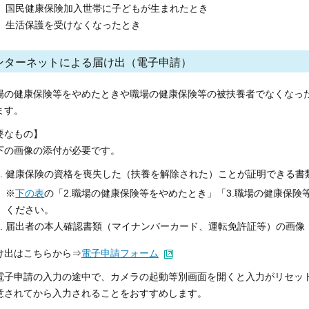
国民健康保険加入世帯に子どもが生まれたとき
生活保護を受けなくなったとき
ンターネットによる届け出（電子申請）
の健康保険等をやめたときや職場の健康保険等の被扶養者でなくなっ
ます。
要なもの】
の画像の添付が必要です。
健康保険の資格を喪失した（扶養を解除された）ことが証明できる書
※
下の表
の「2.職場の健康保険等をやめたとき」「3.職場の健康保
ください。
届出者の本人確認書類（マイナンバーカード、運転免許証等）の画像
出はこちらから⇒
電子申請フォーム
子申請の入力の途中で、カメラの起動等別画面を開くと入力がリセッ
意されてから入力されることをおすすめします。