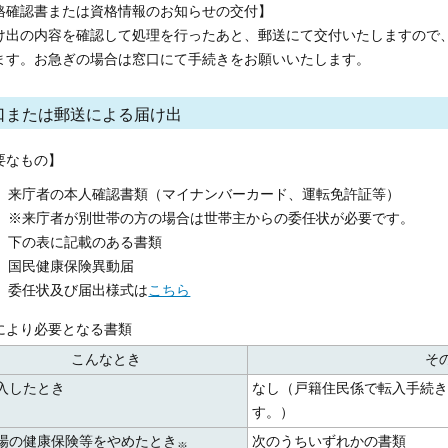
格確認書または資格情報のお知らせの交付】
出の内容を確認して処理を行ったあと、郵送にて交付いたしますので
ます。お急ぎの場合は窓口にて手続きをお願いいたします。
口または郵送による届け出
要なもの】
来庁者の本人確認書類（マイナンバーカード、運転免許証等）
※来庁者が別世帯の方の場合は世帯主からの委任状が必要です。
下の表に記載のある書類
国民健康保険異動届
委任状及び届出様式は
こちら
により必要となる書類
こんなとき
そ
転入したとき
なし（戸籍住民係で転入手続き
す。）
職場の健康保険等をやめたとき
次のうちいずれかの書類
※