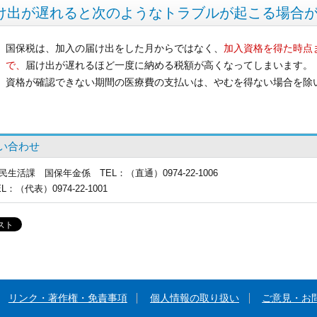
け出が遅れると次のようなトラブルが起こる場合
国保税は、加入の届け出をした月からではなく、
加入資格を得た時点
で、
届け出が遅れるほど一度に納める税額が高くなってしまいます。
資格が確認できない期間の医療費の支払いは、やむを得ない場合を除
い合わせ
民生活課
国保年金係 TEL：（直通）0974-22-1006
EL
：（代表）0974-22-1001
リンク・著作権・免責事項
個人情報の取り扱い
ご意見・お