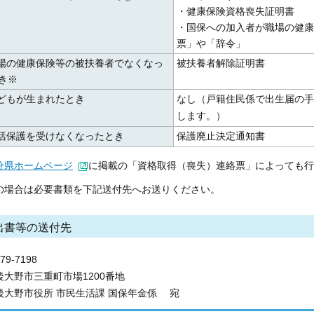
・健康保険資格喪失証明書
・国保への加入者が職場の健康
票」や「辞令」
職場の健康保険等の被扶養者でなくなっ
被扶養者解除証明書
き※
子どもが生まれたとき
なし（戸籍住民係で出生届の手
します。）
生活保護を受けなくなったとき
保護廃止決定通知書
分県ホームページ
に掲載の「資格取得（喪失）連絡票」によっても行
の場合は必要書類を下記送付先へお送りください。
出書等の送付先
9-7198
大野市三重町市場1200番地
大野市役所 市民生活課 国保年金係 宛