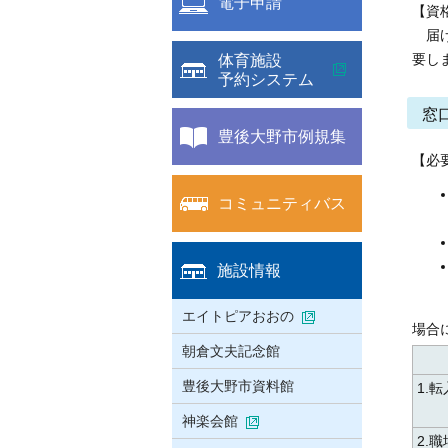
電子申請
【資
届け
体育施設
要し
予約システム
窓
豊後大野市例規集
【必
コミュニティバス
施設情報
エイトピアおおの
場合
朝倉文夫記念館
豊後大野市資料館
1.
神楽会館
2.