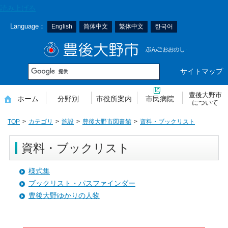
本
読み上げる
文
Language：
English
简体中文
繁体中文
한국어
へ
移
豊後大野市
動
サイトマップ
豊後大野市
ホーム
分野別
市役所案内
市民病院
について
TOP
カテゴリ
施設
豊後大野市図書館
資料・ブックリスト
資料・ブックリスト
様式集
ブックリスト・パスファインダー
豊後大野ゆかりの人物