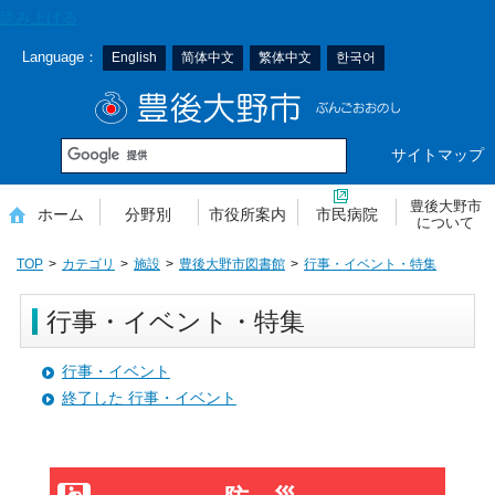
本
読み上げる
文
Language：
English
简体中文
繁体中文
한국어
へ
移
豊後大野市
動
サイトマップ
豊後大野市
ホーム
分野別
市役所案内
市民病院
について
TOP
カテゴリ
施設
豊後大野市図書館
行事・イベント・特集
行事・イベント・特集
行事・イベント
終了した 行事・イベント