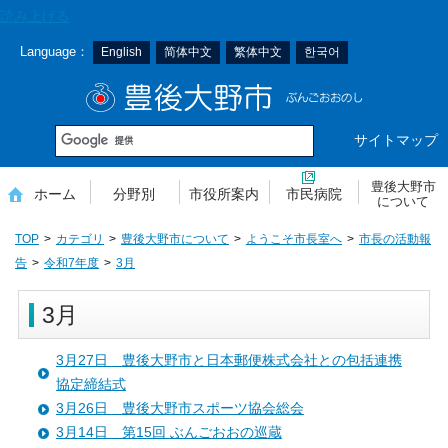
本
読み上げる
文
Language：
English
简体中文
繁体中文
한국어
へ
移
豊後大野市
動
サイトマップ
豊後大野市
ホーム
分野別
市役所案内
市民病院
について
TOP
カテゴリ
豊後大野市について
ようこそ市長室へ
市長の活動報
告
令和7年度
3月
3月
3月27日 豊後大野市と日本郵便株式会社との包括連携
協定締結式
3月26日 豊後大野市スポーツ協会総会
3月14日 第15回 ぶんごおおの巡蔵