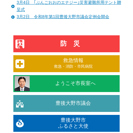
3月4日 ｢ぶんごおおのエナジー｣災害避難所用テント贈
呈式
3月2日 令和8年第1回豊後大野市議会定例会開会
防災
救急情報
救急・消防・市民病院
ようこそ市長室へ
豊後大野市議会
豊後大野市
ふるさと大使