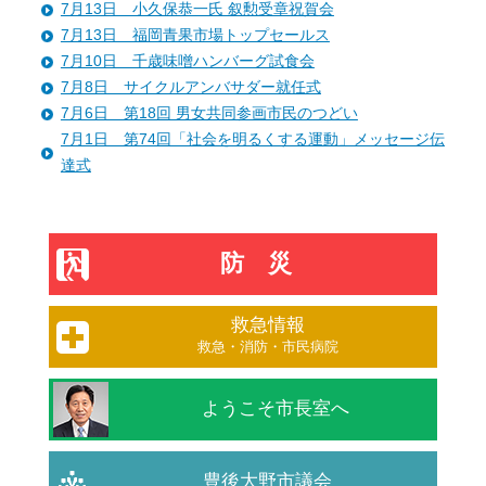
7月13日 小久保恭一氏 叙勲受章祝賀会
7月13日 福岡青果市場トップセールス
7月10日 千歳味噌ハンバーグ試食会
7月8日 サイクルアンバサダー就任式
7月6日 第18回 男女共同参画市民のつどい
7月1日 第74回「社会を明るくする運動」メッセージ伝
達式
防災
救急情報
救急・消防・市民病院
ようこそ市長室へ
豊後大野市議会