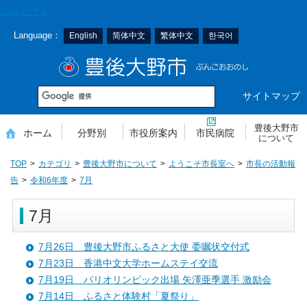
本
読み上げる
文
Language：
English
简体中文
繁体中文
한국어
へ
移
豊後大野市
動
サイトマップ
豊後大野市
ホーム
分野別
市役所案内
市民病院
について
TOP
カテゴリ
豊後大野市について
ようこそ市長室へ
市長の活動報
告
令和6年度
7月
7月
7月26日 豊後大野市ふるさと大使 委嘱状交付式
7月23日 香港中文大学ホームステイ交流
7月19日 パリオリンピック出場 矢澤亜季選手 激励会
7月14日 ふるさと体験村「夏祭り」