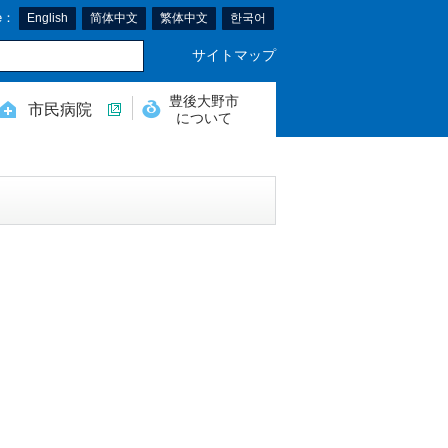
e：
English
简体中文
繁体中文
한국어
サイトマップ
豊後大野市
市民病院
について