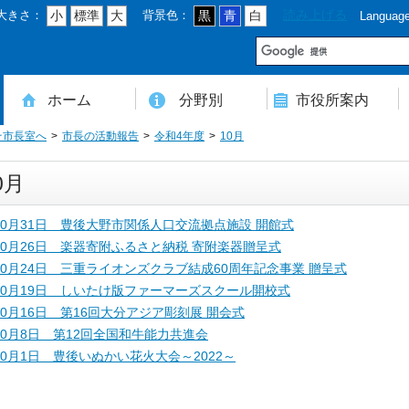
大きさ：
背景色：
読み上げる
小
標準
大
黒
青
白
Languag
市
ホーム
分野別
市役所案内
そ市長室へ
市長の活動報告
令和4年度
10月
住民登録・戸籍・印鑑・マイナンバー
税・年金・国民健康保険・後期高齢者医療
教育・文化・スポーツ・人権・男女共同参画
健康・医療・介護・福祉・食育
消防・防災・安全・環境・ごみ・住宅・水道
商工・労働・消費者行政
入札・契約・工事・委託
農業・林業・農業委員会事務局
道路・都市計画・地籍・交通
議会・選管・監査
まちづくり・財政・管財・各種計画・人事・各支所・その他
本庁舎案内図
庁舎案内
行政組織
人口・世帯数・高齢者人口
豊後大野市の概要
豊後大野市の歴史
合併経過
市章・市民憲章・市花・市木等
豊後大野市友好交流協定
豊後大野市のすがた
豊後大野市の観光
豊後大野市の各種計画
ようこそ市長室へ
名誉市民
豊後大野市ふるさと大使
0月
10月31日 豊後大野市関係人口交流拠点施設 開館式
10月26日 楽器寄附ふるさと納税 寄附楽器贈呈式
10月24日 三重ライオンズクラブ結成60周年記念事業 贈呈式
10月19日 しいたけ版ファーマーズスクール開校式
10月16日 第16回大分アジア彫刻展 開会式
10月8日 第12回全国和牛能力共進会
10月1日 豊後いぬかい花火大会～2022～