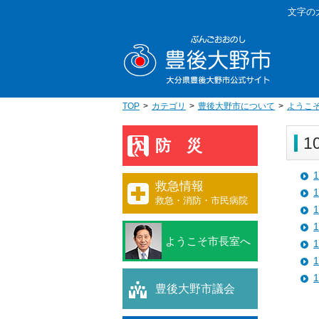
本
文字の
文
豊後大野
へ
移
動
TOP
カテゴリ
豊後大野市について
ようこ
1
防災
救急情報
救急・消防・市民病院
ようこそ市長室へ
豊後大野市議会