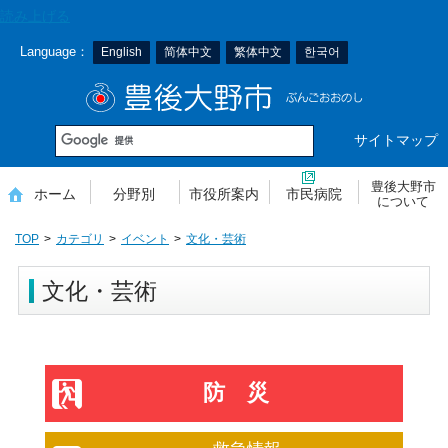
本
読み上げる
文
Language：
English
简体中文
繁体中文
한국어
へ
移
豊後大野市
動
サイトマップ
豊後大野市
ホーム
分野別
市役所案内
市民病院
について
TOP
カテゴリ
イベント
文化・芸術
文化・芸術
防災