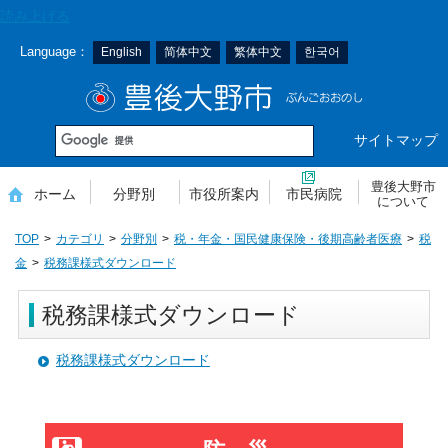
本
読み上げる
文
Language：
English
简体中文
繁体中文
한국어
へ
移
豊後大野市
動
サイトマップ
豊後大野市
ホーム
分野別
市役所案内
市民病院
について
TOP
カテゴリ
分野別
税・年金・国民健康保険・後期高齢者医療
税
金
税務課様式ダウンロード
税務課様式ダウンロード
税務課様式ダウンロード