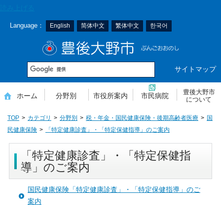
本
読み上げる
文
Language：
English
简体中文
繁体中文
한국어
へ
移
豊後大野市
動
サイトマップ
豊後大野市
ホーム
分野別
市役所案内
市民病院
について
TOP
カテゴリ
分野別
税・年金・国民健康保険・後期高齢者医療
国
民健康保険
「特定健康診査」・「特定保健指導」のご案内
「特定健康診査」・「特定保健指
導」のご案内
国民健康保険「特定健康診査」・「特定保健指導」のご
案内