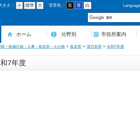
大きさ：
背景色：
読み上げる
小
標準
大
黒
青
白
Languag
市
ホーム
分野別
市役所案内
管財・各種計画・人事・各支所・その他
各支所
清川支所
令和7年度
住民登録・戸籍・印鑑・マイナンバー
税・年金・国民健康保険・後期高齢者医療
教育・文化・スポーツ・人権・男女共同参画
健康・医療・介護・福祉・食育
消防・防災・安全・環境・ごみ・住宅・水道
商工・労働・消費者行政
入札・契約・工事・委託
農業・林業・農業委員会事務局
道路・都市計画・地籍・交通
議会・選管・監査
まちづくり・財政・管財・各種計画・人事・各支所・その他
本庁舎案内図
庁舎案内
行政組織
人口・世帯数・高齢者人口
豊後大野市の概要
豊後大野市の歴史
合併経過
市章・市民憲章・市花・市木等
豊後大野市友好交流協定
豊後大野市のすがた
豊後大野市の観光
豊後大野市の各種計画
ようこそ市長室へ
名誉市民
豊後大野市ふるさと大使
和7年度