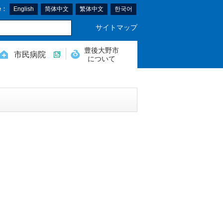
e：
English
简体中文
繁体中文
한국어
サイトマップ
豊後大野市
市民病院
について