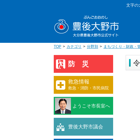
本
文字の
文
豊後大野
へ
移
動
TOP
カテゴリ
分野別
まちづくり・財政・
令
防災
救急情報
救急・消防・市民病院
ようこそ市長室へ
豊後大野市議会