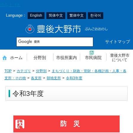
本
読み上げる
文
Language：
English
简体中文
繁体中文
한국어
へ
移
豊後大野市
動
サイトマップ
豊後大野市
ホーム
分野別
市役所案内
市民病院
について
TOP
カテゴリ
分野別
まちづくり・財政・管財・各種計画・人事・各
支所・その他
各支所
朝地支所
令和3年度
令和3年度
防災