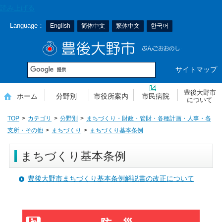
本
読み上げる
文
Language：
English
简体中文
繁体中文
한국어
へ
移
豊後大野市
動
サイトマップ
豊後大野市
ホーム
分野別
市役所案内
市民病院
について
TOP
カテゴリ
分野別
まちづくり・財政・管財・各種計画・人事・各
支所・その他
まちづくり
まちづくり基本条例
まちづくり基本条例
豊後大野市まちづくり基本条例解説書の改正について