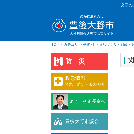
本
文字の
文
豊後大野
へ
移
動
TOP
カテゴリ
分野別
まちづくり・財政・
防災
救急情報
救急・消防・市民病院
ようこそ市長室へ
豊後大野市議会