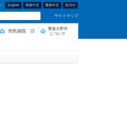
e：
English
简体中文
繁体中文
한국어
サイトマップ
豊後大野市
市民病院
について