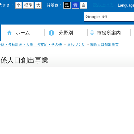
大きさ：
背景色：
読み上げる
小
標準
大
黒
青
白
Languag
市
ホーム
分野別
市役所案内
管財・各種計画・人事・各支所・その他
まちづくり
関係人口創出事業
住民登録・戸籍・印鑑・マイナンバー
税・年金・国民健康保険・後期高齢者医療
教育・文化・スポーツ・人権・男女共同参画
健康・医療・介護・福祉・食育
消防・防災・安全・環境・ごみ・住宅・水道
商工・労働・消費者行政
入札・契約・工事・委託
農業・林業・農業委員会事務局
道路・都市計画・地籍・交通
議会・選管・監査
まちづくり・財政・管財・各種計画・人事・各支所・その他
本庁舎案内図
庁舎案内
行政組織
人口・世帯数・高齢者人口
豊後大野市の概要
豊後大野市の歴史
合併経過
市章・市民憲章・市花・市木等
豊後大野市友好交流協定
豊後大野市のすがた
豊後大野市の観光
豊後大野市の各種計画
ようこそ市長室へ
名誉市民
豊後大野市ふるさと大使
関係人口創出事業