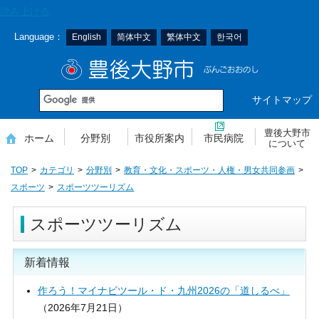
本
読み上げる
文
Language：
English
简体中文
繁体中文
한국어
へ
移
豊後大野市
動
サイトマップ
豊後大野市
ホーム
分野別
市役所案内
市民病院
について
TOP
カテゴリ
分野別
教育・文化・スポーツ・人権・男女共同参画
スポーツ
スポーツツーリズム
スポーツツーリズム
新着情報
作ろう！マイナビツール・ド・九州2026の「道しるべ」
（
2026年7月21日
）