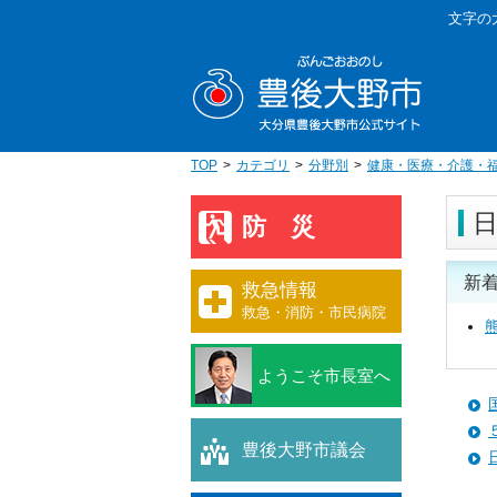
本
文字の
文
豊後大野
へ
移
動
TOP
カテゴリ
分野別
健康・医療・介護・
防災
新
救急情報
救急・消防・市民病院
ようこそ市長室へ
豊後大野市議会