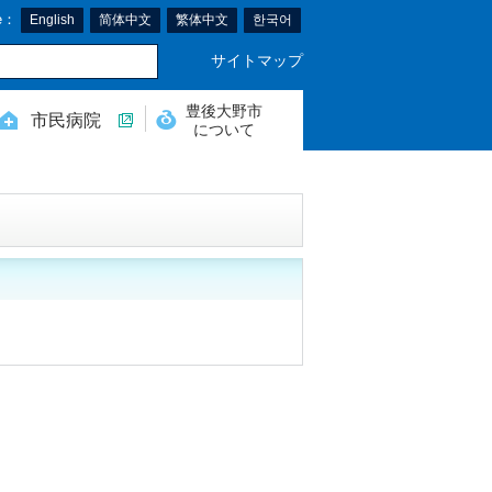
e：
English
简体中文
繁体中文
한국어
サイトマップ
豊後大野市
市民病院
について