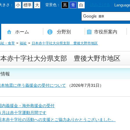
大きさ：
背景色：
読み上げる
小
標準
大
黒
青
白
Languag
市
ホーム
分野別
市役所案内
福祉・食育
福祉
日本赤十字社大分県支部 豊後大野市地区
住民登録・戸籍・印鑑・マイナンバー
税・年金・国民健康保険・後期高齢者医療
教育・文化・スポーツ・人権・男女共同参画
健康・医療・介護・福祉・食育
消防・防災・安全・環境・ごみ・住宅・水道
商工・労働・消費者行政
入札・契約・工事・委託
農業・林業・農業委員会事務局
道路・都市計画・地籍・交通
議会・選管・監査
まちづくり・財政・管財・各種計画・人事・各支所・その他
本庁舎案内図
庁舎案内
行政組織
人口・世帯数・高齢者人口
豊後大野市の概要
豊後大野市の歴史
合併経過
市章・市民憲章・市花・市木等
豊後大野市友好交流協定
豊後大野市のすがた
豊後大野市の観光
豊後大野市の各種計画
ようこそ市長室へ
名誉市民
豊後大野市ふるさと大使
日本赤十字社大分県支部 豊後大野市地区
着情報
熊本地震に伴う義援金の受付について
（
2026年7月31日
）
国内義援金・海外救援金の受付
５月は赤十字運動月間です
日本赤十字社の活動への支援とご協力ありかとうございました。