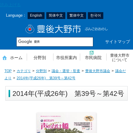
本
読み上げる
文
Language：
English
简体中文
繁体中文
한국어
へ
移
豊後大野市
動
サイトマップ
豊後大野市
ホーム
分野別
市役所案内
市民病院
について
TOP
カテゴリ
分野別
議会・選管・監査
豊後大野市議会
議会だ
より
2014年(平成26年) 第39号～第42号
2014年(平成26年) 第39号～第42号