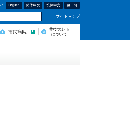
e：
English
简体中文
繁体中文
한국어
サイトマップ
豊後大野市
市民病院
について