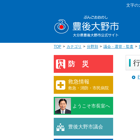
本
文字の
文
豊後大野
へ
移
動
TOP
カテゴリ
分野別
議会・選管・監査
防災
救急情報
救急・消防・市民病院
ようこそ市長室へ
豊後大野市議会