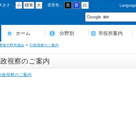
大きさ：
背景色：
読み上げる
小
標準
大
黒
青
白
Languag
市
ホーム
分野別
市役所案内
豊後大野市議会
行政視察のご案内
住民登録・戸籍・印鑑・マイナンバー
税・年金・国民健康保険・後期高齢者医療
教育・文化・スポーツ・人権・男女共同参画
健康・医療・介護・福祉・食育
消防・防災・安全・環境・ごみ・住宅・水道
商工・労働・消費者行政
入札・契約・工事・委託
農業・林業・農業委員会事務局
道路・都市計画・地籍・交通
議会・選管・監査
まちづくり・財政・管財・各種計画・人事・各支所・その他
本庁舎案内図
庁舎案内
行政組織
人口・世帯数・高齢者人口
豊後大野市の概要
豊後大野市の歴史
合併経過
市章・市民憲章・市花・市木等
豊後大野市友好交流協定
豊後大野市のすがた
豊後大野市の観光
豊後大野市の各種計画
ようこそ市長室へ
名誉市民
豊後大野市ふるさと大使
行政視察のご案内
行政視察のご案内