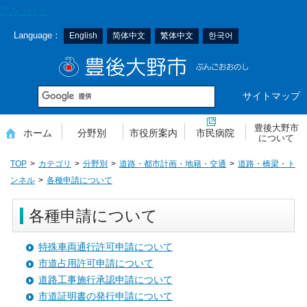
本
読み上げる
文
Language：
English
简体中文
繁体中文
한국어
へ
移
豊後大野市
動
サイトマップ
豊後大野市
ホーム
分野別
市役所案内
市民病院
について
TOP
カテゴリ
分野別
道路・都市計画・地籍・交通
道路・橋梁・ト
ンネル
各種申請について
各種申請について
特殊車両通行許可申請について
市道占用許可申請について
道路工事施行承認申請について
市道証明書の発行申請について