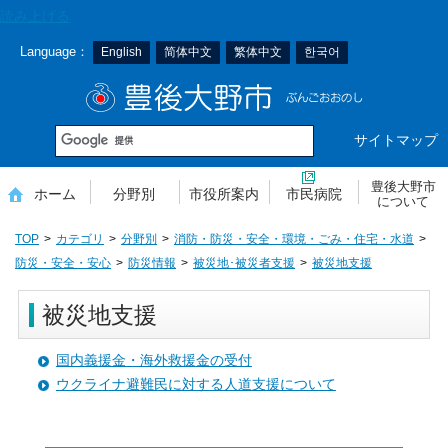
本
読み上げる
文
Language：
English
简体中文
繁体中文
한국어
へ
移
豊後大野市
動
サイトマップ
豊後大野市
ホーム
分野別
市役所案内
市民病院
について
TOP
カテゴリ
分野別
消防・防災・安全・環境・ごみ・住宅・水道
防災・安全・安心
防災情報
被災地･被災者支援
被災地支援
被災地支援
国内義援金・海外救援金の受付
ウクライナ避難民に対する人道支援について