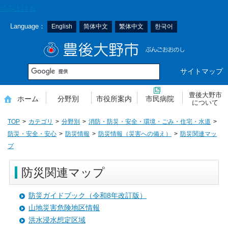
本
読み上げる
文
Language：
English
简体中文
繁体中文
한국어
へ
移
豊後大野市
動
サイトマップ
豊後大野市
ホーム
分野別
市役所案内
市民病院
について
TOP
カテゴリ
分野別
消防・防災・安全・環境・ごみ・住宅・水道
防災・安全・安心
防災情報
防災情報（災害への備え）
防災関連マッ
プ
防災関連マップ
防災ガイドブック（令和8年改訂版）
山地災害危険地区情報
洪水浸水想定区域