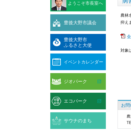
病
ようこそ市長室へ
農林
豊後大野市議会
抑え
令
豊後大野市
ふるさと大使
対象
イベントカレンダー
ジオパーク
エコパーク
お問
農
サウナのまち
T