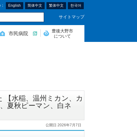
e：
English
简体中文
繁体中文
한국어
サイトマップ
豊後大野市
市民病院
について
た 【水稲、温州ミカン、カ
、夏秋ピーマン、白ネ
公開日 2026年7月7日