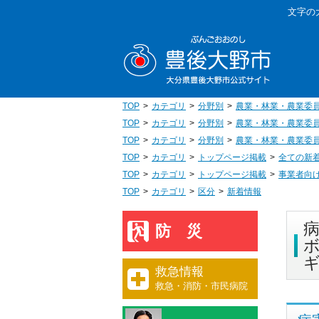
本
文字の
文
豊後大野
へ
移
動
TOP
カテゴリ
分野別
農業・林業・農業委
TOP
カテゴリ
分野別
農業・林業・農業委
TOP
カテゴリ
分野別
農業・林業・農業委
TOP
カテゴリ
トップページ掲載
全ての新
TOP
カテゴリ
トップページ掲載
事業者向
TOP
カテゴリ
区分
新着情報
防災
救急情報
救急・消防・市民病院