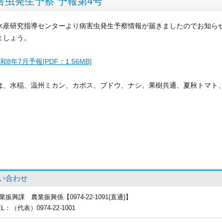
害虫発生予察 予報第4号
水産研究指導センターより病害虫発生予察情報が届きましたのでお知ら
ましょう。
和8年7月予報[PDF：1.56MB]
は、水稲、温州ミカン、カボス、ブドウ、ナシ、果樹共通、夏秋トマト
い合わせ
業振興課
農業振興係【0974-22-1091(直通)】
EL
：（代表）0974-22-1001