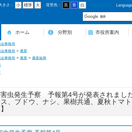
大きさ：
背景色：
読み上げる
小
標準
大
黒
青
白
Languag
市
ホーム
分野別
市役所案内
員会事務局
住民登録・戸籍・印鑑・マイナンバー
税・年金・国民健康保険・後期高齢者医療
教育・文化・スポーツ・人権・男女共同参画
健康・医療・介護・福祉・食育
消防・防災・安全・環境・ごみ・住宅・水道
商工・労働・消費者行政
入札・契約・工事・委託
農業・林業・農業委員会事務局
道路・都市計画・地籍・交通
議会・選管・監査
まちづくり・財政・管財・各種計画・人事・各支所・その他
本庁舎案内図
庁舎案内
行政組織
人口・世帯数・高齢者人口
豊後大野市の概要
豊後大野市の歴史
合併経過
市章・市民憲章・市花・市木等
豊後大野市友好交流協定
豊後大野市のすがた
豊後大野市の観光
豊後大野市の各種計画
ようこそ市長室へ
名誉市民
豊後大野市ふるさと大使
員会事務局
農業
員会事務局
農業
農業振興
着
け
病害虫発生予察 予報第4号が発表されまし
ボス、ブドウ、ナシ、果樹共通、夏秋トマト
ギ】