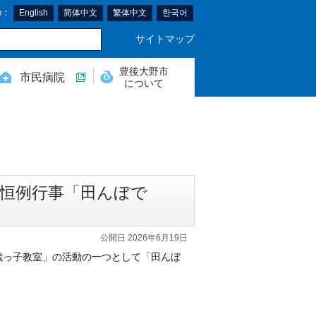
e：
English
简体中文
繁体中文
한국어
サイトマップ
豊後大野市
市民病院
について
恒例行事「田んぼで
公開日 2026年6月19日
千歳っ子教室」の活動の一つとして「田んぼ
。