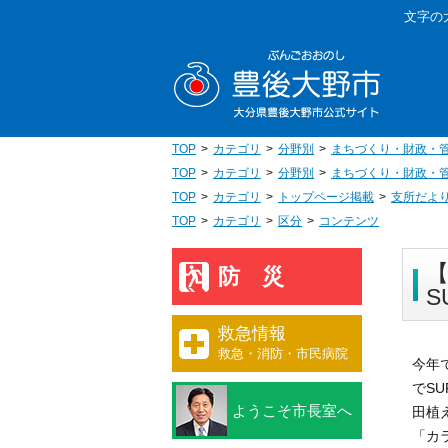
本
文字の
文
豊後大野
へ
移
動
TOP
カテゴリ
分野別
まちづくり・財政・
TOP
カテゴリ
分野別
まちづくり・財政・
TOP
カテゴリ
トップページ掲載
支所だよ
TOP
カテゴリ
区分
コンテンツ
防災
S
救急情報
救急・消防・市民病院
今年
でS
ようこそ市長室へ
田植
「カ