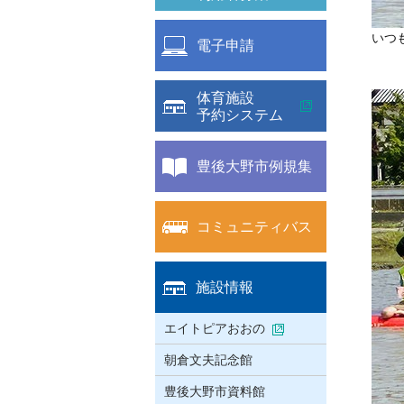
いつ
電子申請
体育施設
予約システム
豊後大野市例規集
コミュニティバス
施設情報
エイトピアおおの
朝倉文夫記念館
豊後大野市資料館