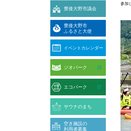
参加
豊後大野市議会
豊後大野市
ふるさと大使
イベントカレンダー
ジオパーク
エコパーク
サウナのまち
空き施設の
利用者募集