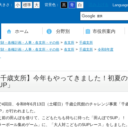
大きさ：
背景色：
読み上げる
小
標準
大
黒
青
白
Languag
市
ホーム
分野別
市役所案内
管財・各種計画・人事・各支所・その他
各支所
千歳支所
住民登録・戸籍・印鑑・マイナンバー
税・年金・国民健康保険・後期高齢者医療
教育・文化・スポーツ・人権・男女共同参画
健康・医療・介護・福祉・食育
消防・防災・安全・環境・ごみ・住宅・水道
商工・労働・消費者行政
入札・契約・工事・委託
農業・林業・農業委員会事務局
道路・都市計画・地籍・交通
議会・選管・監査
まちづくり・財政・管財・各種計画・人事・各支所・その他
本庁舎案内図
庁舎案内
行政組織
人口・世帯数・高齢者人口
豊後大野市の概要
豊後大野市の歴史
合併経過
市章・市民憲章・市花・市木等
豊後大野市友好交流協定
豊後大野市のすがた
豊後大野市の観光
豊後大野市の各種計画
ようこそ市長室へ
名誉市民
豊後大野市ふるさと大使
管財・各種計画・人事・各支所・その他
各支所
千歳支所
令和8年度
り
【千歳支所】今年もやってきました！初夏の
UP」
で4回目、令和8年6月13日（土曜日）千歳公民館のチャレンジ事業「
UP」が行われました。
え前の田んぼを借りて、こどもたちも待ちに待った「田んぼでSUP」！
ラーボール集めゲーム」に、「大人対こどものSUPレース」をしました