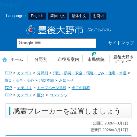
本
読み上げる
文
Language：
English
简体中文
繁体中文
한국어
へ
移
豊後大野市
動
サイトマップ
豊後大野市
ホーム
分野別
市役所案内
市民病院
について
TOP
カテゴリ
分野別
消防・防災・安全・環境・ごみ・住宅・水道
防災・安全・安心
消防本部
お知らせ
TOP
カテゴリ
トップページ掲載
全ての新着
TOP
カテゴリ
区分
コンテンツ
感震ブレーカーを設置しましょう
公開日 2026年3月1日
更新日 2026年3月17日