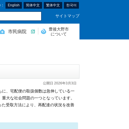
e：
English
简体中文
繁体中文
한국어
サイトマップ
豊後大野市
市民病院
について
公開日 2026年3月3日
もに、宅配便の取扱個数は急伸している一
、重大な社会問題の一つとなっています。
った受取方法により、再配達の状況を改善