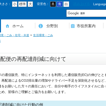
大きさ：
背景色：
読み上げる
小
標準
大
黒
青
白
Languag
市
ホーム
分野別
市役所案内
環境・ごみ・住宅・水道
生活環境・ごみ
住民登録・戸籍・印鑑・マイナンバー
税・年金・国民健康保険・後期高齢者医療
教育・文化・スポーツ・人権・男女共同参画
健康・医療・介護・福祉・食育
消防・防災・安全・環境・ごみ・住宅・水道
商工・労働・消費者行政
入札・契約・工事・委託
農業・林業・農業委員会事務局
道路・都市計画・地籍・交通
議会・選管・監査
まちづくり・財政・管財・各種計画・人事・各支所・その他
本庁舎案内図
庁舎案内
行政組織
人口・世帯数・高齢者人口
豊後大野市の概要
豊後大野市の歴史
合併経過
市章・市民憲章・市花・市木等
豊後大野市友好交流協定
豊後大野市のすがた
豊後大野市の観光
豊後大野市の各種計画
ようこそ市長室へ
名誉市民
豊後大野市ふるさと大使
着
宅配便の再配達削減に向けて
の通信販売、特にインターネットを利用した通信販売(EC)の伸びとと
、再配達によるCO2排出量の増加やドライバー不足を深刻化させるなど
をお願いした方々の責任において、自分や相手のライフスタイルに合
ため、皆様のご理解とご協力をお願いします。
配達削減に向けた行動の例