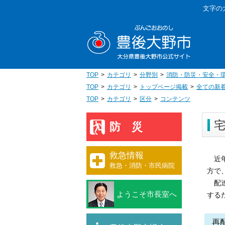
本
文字の
文
豊後大野
へ
移
動
TOP
カテゴリ
分野別
消防・防災・安全・
TOP
カテゴリ
トップページ掲載
全ての新
TOP
カテゴリ
区分
コンテンツ
防災
救急情報
近年
救急・消防・市民病院
方で
配達
ようこそ市長室へ
する
再