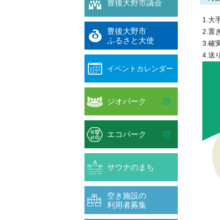
豊後大野市議会
1.
豊後大野市
2.
ふるさと大使
3.
4.
イベントカレンダー
ジオパーク
エコパーク
サウナのまち
空き施設の
利用者募集