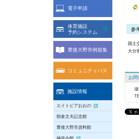
電子申請
体育施設
参
予約システム
国土
豊後大野市例規集
大分
コミュニティバス
お問
環
施設情報
T
エイトピアおおの
朝倉文夫記念館
豊後大野市資料館
神楽会館