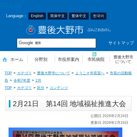
本
読み上げる
文
Language：
English
简体中文
繁体中文
한국어
へ
移
豊後大野市
動
サイトマップ
豊後大野市
ホーム
分野別
市役所案内
市民病院
について
TOP
カテゴリ
豊後大野市について
ようこそ市長室へ
市長の活動報
告
令和7年度
2月
TOP
カテゴリ
区分
コンテンツ
2月21日 第14回 地域福祉推進大会
公開日 2026年2月24日
更新日 2026年2月24日