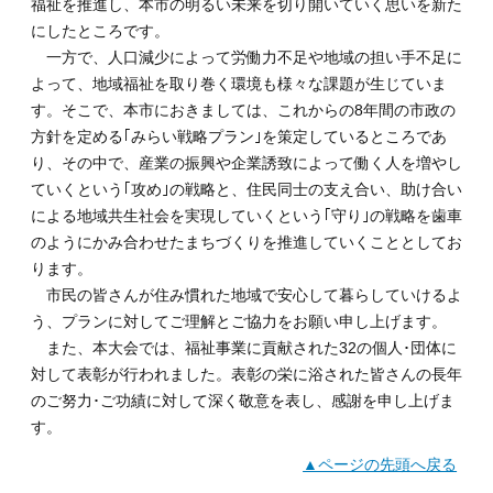
福祉を推進し、本市の明るい未来を切り開いていく思いを新た
にしたところです。
一方で、人口減少によって労働力不足や地域の担い手不足に
よって、地域福祉を取り巻く環境も様々な課題が生じていま
す。そこで、本市におきましては、これからの8年間の市政の
方針を定める｢みらい戦略プラン｣を策定しているところであ
り、その中で、産業の振興や企業誘致によって働く人を増やし
ていくという｢攻め｣の戦略と、住民同士の支え合い、助け合い
による地域共生社会を実現していくという｢守り｣の戦略を歯車
のようにかみ合わせたまちづくりを推進していくこととしてお
ります。
市民の皆さんが住み慣れた地域で安心して暮らしていけるよ
う、プランに対してご理解とご協力をお願い申し上げます。
また、本大会では、福祉事業に貢献された32の個人･団体に
対して表彰が行われました。表彰の栄に浴された皆さんの長年
のご努力･ご功績に対して深く敬意を表し、感謝を申し上げま
す。
▲ページの先頭へ戻る