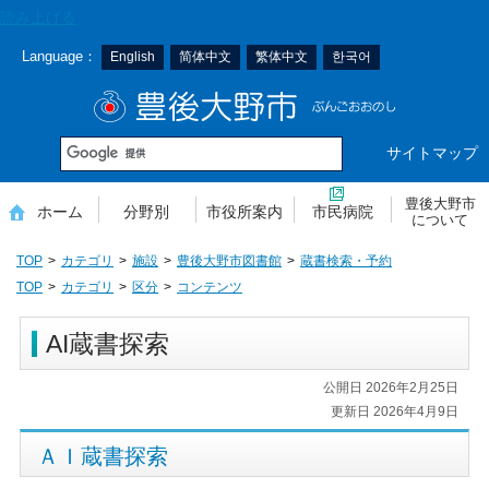
本
読み上げる
文
Language：
English
简体中文
繁体中文
한국어
へ
移
豊後大野市
動
サイトマップ
豊後大野市
ホーム
分野別
市役所案内
市民病院
について
TOP
カテゴリ
施設
豊後大野市図書館
蔵書検索・予約
TOP
カテゴリ
区分
コンテンツ
AI蔵書探索
公開日 2026年2月25日
更新日 2026年4月9日
ＡＩ蔵書探索