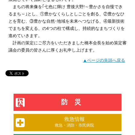
まちの将来像を｢七色に輝け 豊後大野!～豊かさを自慢でき
るまち～｣とし、①豊かなくらしとしごとを創る、②豊かなひ
とを育む、③豊かな自然･地域を未来へつなげる、④最新技術
でまちを変える、の4つの柱で構成し、持続的なまちづくりを
進めていきます。
計画の策定にご尽力をいただきました橋本会長を始め策定審
議会の委員の皆さんに厚くお礼申し上げます。
▲ページの先頭へ戻る
防災
救急情報
救急・消防・市民病院