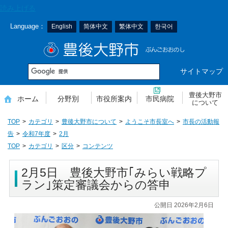
本
読み上げる
文
Language：
English
简体中文
繁体中文
한국어
へ
移
豊後大野市
動
サイトマップ
豊後大野市
ホーム
分野別
市役所案内
市民病院
について
TOP
カテゴリ
豊後大野市について
ようこそ市長室へ
市長の活動報
告
令和7年度
2月
TOP
カテゴリ
区分
コンテンツ
2月5日 豊後大野市｢みらい戦略プ
ラン｣策定審議会からの答申
公開日 2026年2月6日