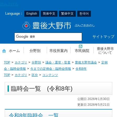
本
読み上げる
文
Language：
English
简体中文
繁体中文
한국어
へ
移
豊後大野市
動
サイトマップ
豊後大野市
ホーム
分野別
市役所案内
市民病院
について
TOP
カテゴリ
分野別
議会・選管・監査
豊後大野市議会
定例
会・臨時会情報
今までの定例会・臨時会情報
令和8年
TOP
カテゴリ
区分
コンテンツ
臨時会一覧 (令和8年)
公開日 2026年1月30日
更新日 2026年5月21日
令和8年臨時会 一覧