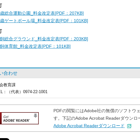
町
歳総合運動公園_料金改定表[PDF：207KB]
歳ゲートボール場_料金改定表[PDF：101KB]
町
飼総合グラウンド_料金改定表[PDF：203KB]
飼体育館_料金改定表[PDF：101KB]
い合わせ
会教育課
EL
：（代表）0974-22-1001
PDFの閲覧にはAdobe社の無償のソフトウェア「A
す。下記のAdobe Acrobat Reader
Adobe Acrobat Readerダウンロード