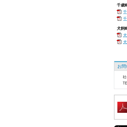
千歳
千
千
犬飼
犬
犬
お問
社
T