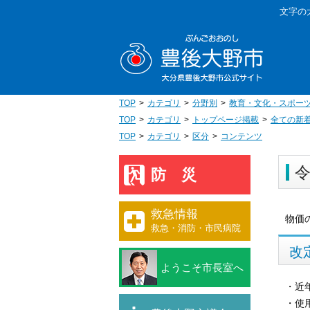
本
文字の
文
豊後大野
へ
移
動
TOP
カテゴリ
分野別
教育・文化・スポー
TOP
カテゴリ
トップページ掲載
全ての新
TOP
カテゴリ
区分
コンテンツ
防災
救急情報
物価
救急・消防・市民病院
改
ようこそ市長室へ
・近
・使