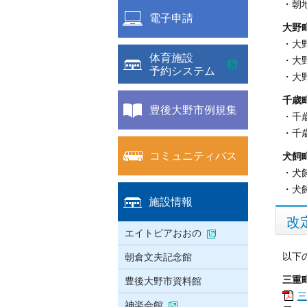
・朝
電子申請
大野
・大
体育施設
・大
予約システム
・大
千歳
豊後大野市例規集
・千
・千
コミュニティバス
犬飼
・犬
・犬
施設情報
改
エイトピアおおの
朝倉文夫記念館
以下
三重
豊後大野市資料館
三
神楽会館