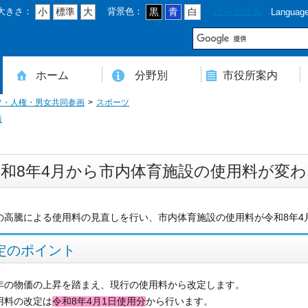
大きさ：
背景色：
読み上げる
小
標準
大
黒
青
白
Languag
市
ホーム
分野別
市役所案内
ツ・人権・男女共同参画
スポーツ
住民登録・戸籍・印鑑・マイナンバー
税・年金・国民健康保険・後期高齢者医療
教育・文化・スポーツ・人権・男女共同参画
健康・医療・介護・福祉・食育
消防・防災・安全・環境・ごみ・住宅・水道
商工・労働・消費者行政
入札・契約・工事・委託
農業・林業・農業委員会事務局
道路・都市計画・地籍・交通
議会・選管・監査
まちづくり・財政・管財・各種計画・人事・各支所・その他
本庁舎案内図
庁舎案内
行政組織
人口・世帯数・高齢者人口
豊後大野市の概要
豊後大野市の歴史
合併経過
市章・市民憲章・市花・市木等
豊後大野市友好交流協定
豊後大野市のすがた
豊後大野市の観光
豊後大野市の各種計画
ようこそ市長室へ
名誉市民
豊後大野市ふるさと大使
着
令和8年4月から市内体育施設の使用料が変
の高騰による使用料の見直しを行い、市内体育施設の使用料が令和8年4
定のポイント
年の物価の上昇を踏まえ、現行の使用料から改定します。
用料の改定は
令和8年4月1日使用分
から行います。