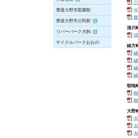
三
豊後大野市図書館
サ
豊
豊後大野市公民館
清川
リバーパーク犬飼
清
サイクルパークおおの
緒方
緒
緒
緒
緒
朝地
朝
朝
大野
大
大
大