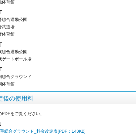
地体育館
町
野総合運動公園
野武道場
野体育館
町
歳総合運動公園
歳ゲートボール場
町
飼総合グラウンド
飼体育館
定後の使用料
のPDFをご覧ください。
町
重総合グラウンド_料金改定表[PDF：143KB]