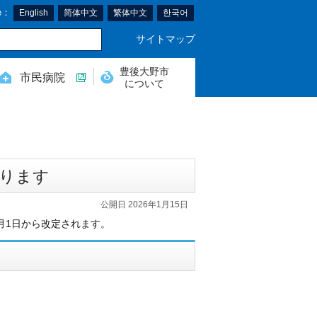
e：
English
简体中文
繁体中文
한국어
サイトマップ
豊後大野市
市民病院
について
わります
公開日 2026年1月15日
月1日から改定されます。