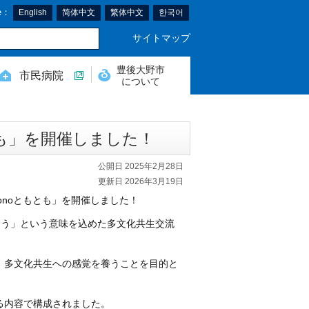
e：
English
简体中文
繁体中文
한국어
サイトマップ
豊後大野市
市民病院
について
とも」を開催しました！
公開日 2025年2月28日
更新日 2026年3月19日
oonoともとも」を開催しました！
そう」という意味を込めた多文化共生交流
、多文化共生への感覚を養うことを目的と
る内容で構成されました。