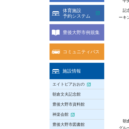
中央
体育施設
記念
予約システム
ーキ
豊後大野市例規集
コミュニティバス
施設情報
エイトピアおおの
朝倉文夫記念館
豊後大野市資料館
神楽会館
朝倉
豊後大野市図書館
グル