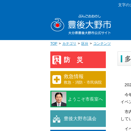
本
文字の
文
豊後大野
へ
移
動
TOP
カテゴリ
区分
コンテンツ
多
防災
救急情報
救急・消防・市民病院
20
今年
ようこそ市長室へ
イベ
市内
豊後大野市議会
して
イベ