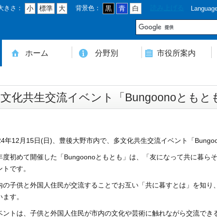
大きさ：
背景色：
読み上げる
小
標準
大
黒
青
白
Languag
市
ホーム
分野別
市役所案内
住民登録・戸籍・印鑑・マイナンバー
税・年金・国民健康保険・後期高齢者医療
教育・文化・スポーツ・人権・男女共同参画
健康・医療・介護・福祉・食育
消防・防災・安全・環境・ごみ・住宅・水道
商工・労働・消費者行政
入札・契約・工事・委託
農業・林業・農業委員会事務局
道路・都市計画・地籍・交通
議会・選管・監査
まちづくり・財政・管財・各種計画・人事・各支所・その他
本庁舎案内図
庁舎案内
行政組織
人口・世帯数・高齢者人口
豊後大野市の概要
豊後大野市の歴史
合併経過
市章・市民憲章・市花・市木等
豊後大野市友好交流協定
豊後大野市のすがた
豊後大野市の観光
豊後大野市の各種計画
ようこそ市長室へ
名誉市民
豊後大野市ふるさと大使
文化共生交流イベント「Bungoonoとも
24年12月15日(日)、豊後大野市内で、多文化共生交流イベント「Bung
度初めて開催した「Bungoonoともとも」は、「友になって共に暮ら
ントです。
の子供と外国人住民が交流することでお互い「共に暮すとは」を知り
います。
ントは、子供と外国人住民が市内の文化や芸術に触れながら交流でき