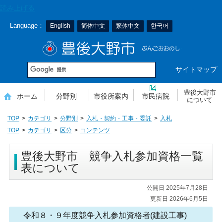
本
読み上げる
文
Language：
English
简体中文
繁体中文
한국어
へ
移
豊後大野市
動
サイトマップ
豊後大野市
ホーム
分野別
市役所案内
市民病院
について
TOP
カテゴリ
分野別
入札・契約・工事・委託
入札
TOP
カテゴリ
区分
コンテンツ
豊後大野市 競争入札参加資格一覧
表について
公開日 2025年7月28日
更新日 2026年6月5日
令和８・９年度競争入札参加資格者(建設工事)