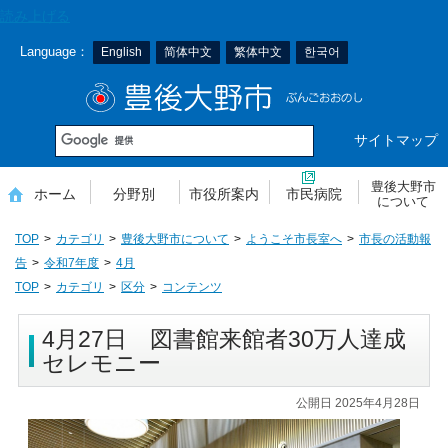
本
読み上げる
文
Language：
English
简体中文
繁体中文
한국어
へ
移
豊後大野市
動
サイトマップ
豊後大野市
ホーム
分野別
市役所案内
市民病院
について
TOP
カテゴリ
豊後大野市について
ようこそ市長室へ
市長の活動報
告
令和7年度
4月
TOP
カテゴリ
区分
コンテンツ
4月27日 図書館来館者30万人達成
セレモニー
公開日 2025年4月28日