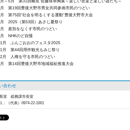
4月～5月 第31回椿窯 佐藤珠幸陶展～楽しい音楽と楽しい器たち～
月 第19回豊後大野市男女共同参画市民のつどい
月 第75回“社会を明るくする運動”豊後大野市大会
月 2025（第53回）あさじ夏祭り
月 差別をなくす市民のつどい
月 NHKのど自慢
1月 ぶんごおおのフェスタ2025
1月 第44回用作観光もみじ祭り
2月 人権を守る市民のつどい
月 第14回豊後大野市地域福祉推進大会
い合わせ
長室
総務課市長室
EL
：（代表）0974-22-1001