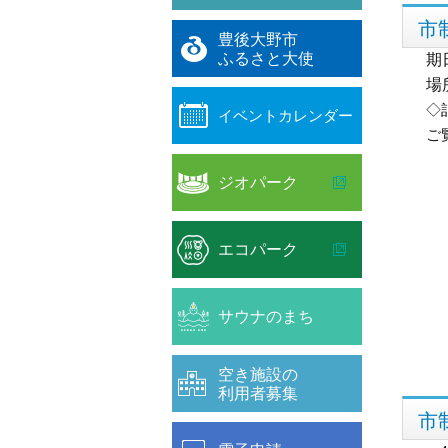
市
豊後大野市
ふるさと大使
期
場
◇
イベントカレンダー
ご
ジオパーク
エコパーク
サウナのまち
空き施設の
利用者募集
市