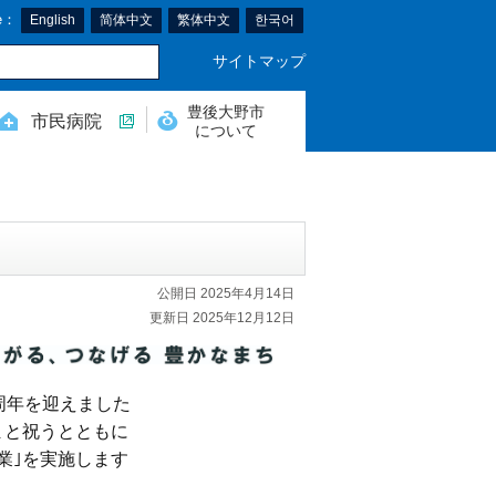
e：
English
简体中文
繁体中文
한국어
サイトマップ
豊後大野市
市民病院
について
公開日 2025年4月14日
更新日 2025年12月12日
0周年を迎えました
まと祝うとともに
業｣を実施します