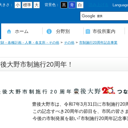
大きさ：
背景色：
読み上げる
小
標準
大
黒
青
白
Languag
市
ホーム
分野別
市役所案内
管財・各種計画・人事・各支所・その他
その他
市制施行20周年記念事業
住民登録・戸籍・印鑑・マイナンバー
税・年金・国民健康保険・後期高齢者医療
教育・文化・スポーツ・人権・男女共同参画
健康・医療・介護・福祉・食育
消防・防災・安全・環境・ごみ・住宅・水道
商工・労働・消費者行政
入札・契約・工事・委託
農業・林業・農業委員会事務局
道路・都市計画・地籍・交通
議会・選管・監査
まちづくり・財政・管財・各種計画・人事・各支所・その他
本庁舎案内図
庁舎案内
行政組織
人口・世帯数・高齢者人口
豊後大野市の概要
豊後大野市の歴史
合併経過
市章・市民憲章・市花・市木等
豊後大野市友好交流協定
豊後大野市のすがた
豊後大野市の観光
豊後大野市の各種計画
ようこそ市長室へ
名誉市民
豊後大野市ふるさと大使
後大野市制施行20周年！
豊後大野市は、令和7年3月31日に市制施行2
この記念すべき20周年の節目を、市民の皆さ
今後の市制発展を願い｢
市制施行20周年記念事