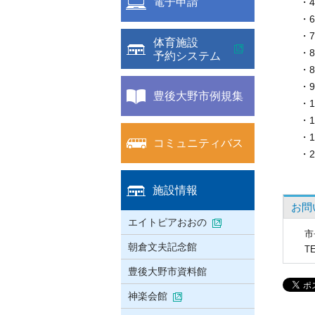
電子申請
・
・6
・7
体育施設
・8
予約システム
・8
・9
豊後大野市例規集
・1
・1
・1
コミュニティバス
・2
施設情報
お問
エイトピアおおの
市
朝倉文夫記念館
T
豊後大野市資料館
神楽会館