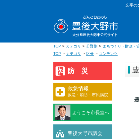
本
文字の
文
豊後大野
へ
移
動
TOP
カテゴリ
分野別
まちづくり・財政・
TOP
カテゴリ
区分
コンテンツ
豊
防災
救急情報
救急・消防・市民病院
ようこそ市長室へ
豊後大野市議会