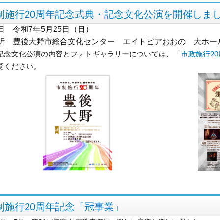
制施行20周年記念式典・記念文化公演を開催しま
日 令和7年5月25日（日）
所 豊後大野市総合文化センター エイトピアおおの 大ホー
記念文化公演の内容とフォトギャラリーについては、「
市政施行2
覧ください。
制施行20周年記念「冠事業」