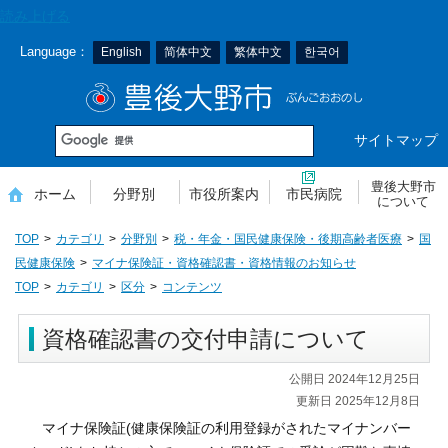
本
読み上げる
文
Language：
English
简体中文
繁体中文
한국어
へ
移
豊後大野市
動
サイトマップ
豊後大野市
ホーム
分野別
市役所案内
市民病院
について
TOP
カテゴリ
分野別
税・年金・国民健康保険・後期高齢者医療
国
民健康保険
マイナ保険証・資格確認書・資格情報のお知らせ
TOP
カテゴリ
区分
コンテンツ
資格確認書の交付申請について
公開日 2024年12月25日
更新日 2025年12月8日
マイナ保険証(健康保険証の利用登録がされたマイナンバー