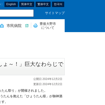
e：
English
简体中文
繁体中文
한국어
サイトマップ
豊後大野市
市民病院
について
いしょ～！」巨大なわらじで
公開日 2024年12月2日
更新日 2024年12月2日
ょうたん祭り」が開催されました。
ょうたんを抱えた「ひょうたん様」が御神酒
ます。