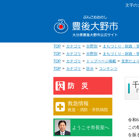
本
文字の
文
豊後大野
へ
移
動
TOP
カテゴリ
分野別
まちづくり・財政・
TOP
カテゴリ
分野別
まちづくり・財政・
TOP
カテゴリ
トップページ掲載
支所だよ
TOP
カテゴリ
区分
コンテンツ
防災
救急情報
救急・消防・市民病院
令和
ようこそ市長室へ
この
を振