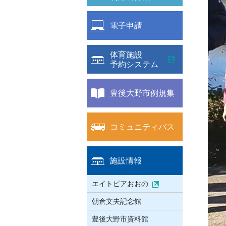
電子申請
体育施設
予約システム
豊後大野市例規集
コミュニティバス
施設情報
エイトピアおおの
朝倉文夫記念館
豊後大野市資料館