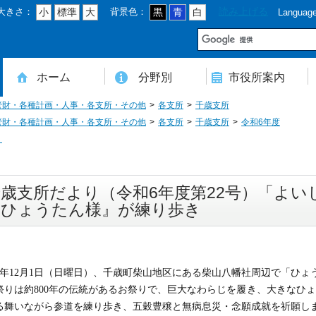
大きさ：
背景色：
読み上げる
小
標準
大
黒
青
白
Languag
市
ホーム
分野別
市役所案内
管財・各種計画・人事・各支所・その他
各支所
千歳支所
住民登録・戸籍・印鑑・マイナンバー
税・年金・国民健康保険・後期高齢者医療
教育・文化・スポーツ・人権・男女共同参画
健康・医療・介護・福祉・食育
消防・防災・安全・環境・ごみ・住宅・水道
商工・労働・消費者行政
入札・契約・工事・委託
農業・林業・農業委員会事務局
道路・都市計画・地籍・交通
議会・選管・監査
まちづくり・財政・管財・各種計画・人事・各支所・その他
本庁舎案内図
庁舎案内
行政組織
人口・世帯数・高齢者人口
豊後大野市の概要
豊後大野市の歴史
合併経過
市章・市民憲章・市花・市木等
豊後大野市友好交流協定
豊後大野市のすがた
豊後大野市の観光
豊後大野市の各種計画
ようこそ市長室へ
名誉市民
豊後大野市ふるさと大使
管財・各種計画・人事・各支所・その他
各支所
千歳支所
令和6年度
り
千歳支所だより（令和6年度第22号）「よ
『ひょうたん様』が練り歩き
6年12月1日（日曜日）、千歳町柴山地区にある柴山八幡社周辺で「ひ
祭りは約800年の伝統があるお祭りで、巨大なわらじを履き、大きなひ
る舞いながら参道を練り歩き、五穀豊穣と無病息災・念願成就を祈願し