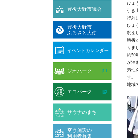
ひょ
豊後大野市議会
引き
行列
ひょ
豊後大野市
ふるさと大使
釈を
時折
りま
イベントカレンダー
約5
が泊
男性
ジオパーク
す。
地域
エコパーク
サウナのまち
空き施設の
利用者募集