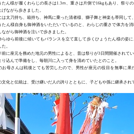
うたん様が履くわらじの長さは1.3ｍ、重さは片側で16kgもあり、祭
上げながら歩きました。
には太刀持ち、箱持ち、神馬に乗った清者様、獅子舞と神楽も帯同して
うたん様自身も御神酒をいただいているのと、わらじの重さで体力を消
しながら御神酒を注いで歩きました。
ゆらゆら
前後に傾いてもバランスを立て直して歩く
ひょうたん様
の姿
に
した。
0年前に座元を務めた地元の男性によると、昔は祭りが3日間開催されて
まり込んで準備をし、毎朝川に入って身を清めていたとのこと。
のお母さんは戦後とても苦労したので、男性が座元の役目を無事に果
の文化と伝統は、受け継いだ人の誇りとともに、子どもや孫に継承され